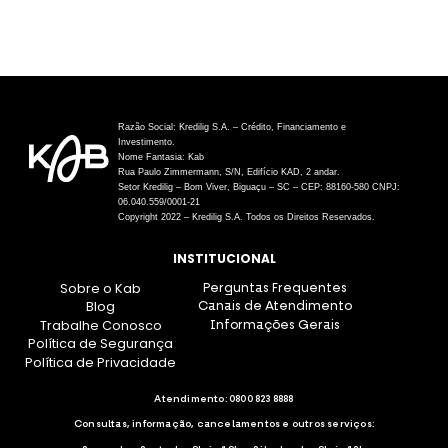
Razão Social: Kredilig S.A. – Crédito, Financiamento e
Investimento.
Nome Fantasia: Kab
Rua Paulo Zimmermann, S/N, Edifício KAD, 2 andar.
Setor Kredilig – Bom Viver, Biguaçu – SC – CEP: 88160-580 CNPJ:
06.040.559/0001-21
Copyright 2022 – Kredilig S.A. Todos os Direitos Reservados.
INSTITUCIONAL
Sobre o Kab
Perguntas Frequentes
Blog
Canais de Atendimento
Trabalhe Conosco
Informações Gerais
Política de Segurança
Política de Privacidade
Atendimento:
0800 823 8888
Consultas, informação, cancelamentos e outros serviços: