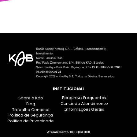
Razão Social: Kredilig S.A. – Crédito, Financiamento e
Investimento.
Nome Fantasia: Kab
Rua Paulo Zimmermann, S/N, Edifício KAD, 2 andar.
Setor Kredilig – Bom Viver, Biguaçu – SC – CEP: 88160-580 CNPJ:
06.040.559/0001-21
Copyright 2022 – Kredilig S.A. Todos os Direitos Reservados.
INSTITUCIONAL
Sobre o Kab
Perguntas Frequentes
Blog
Canais de Atendimento
Trabalhe Conosco
Informações Gerais
Política de Segurança
Política de Privacidade
Atendimento:
0800 823 8888