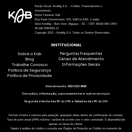
Razão Social: Kredilig S.A. – Crédito, Financiamento e
Investimento.
Nome Fantasia: Kab
Rua Paulo Zimmermann, S/N, Edifício KAD, 2 andar.
Setor Kredilig – Bom Viver, Biguaçu – SC – CEP: 88160-580 CNPJ:
06.040.559/0001-21
Copyright 2022 – Kredilig S.A. Todos os Direitos Reservados.
INSTITUCIONAL
Sobre o Kab
Perguntas Frequentes
Blog
Canais de Atendimento
Trabalhe Conosco
Informações Gerais
Política de Segurança
Política de Privacidade
Atendimento:
0800 823 8888
Consultas, informação, cancelamentos e outros serviços:
Segunda a Sexta das 9h às 19h e Sábados das 9h às 13h
Período mínimo e máximo para quitação: quaisquer datas dentro da confirmação do contrato.
Taxa de juros anual (APR) máxima: variável de acordo com o valor contratado. É disponibilizado
apenas na fatura do cliente.
Sujeito à análise de crédito e consulta aos Órgãos de Proteção ao Crédito no momento da