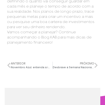
definindo o quanto vai conseguir guardar em
cada mês e planeje o tempo de acordo com a
sua realidade. Nos planos de longo prazo, trace
pequenas metas para criar um incentivo a mais
ou pesquise uma boa carteira de investimentos
para ver seu dinheiro rendendo.
Vamos começar a planejar? Continue
acompanhando o
Blog KAB
para mais dicas de
planejamento financeiro!
ANTERIOR
PRÓXIMO
Novembro Azul: entenda a importância da prevenção e do diálogo
Desbrave a Semana Nacional de Educação Financeira